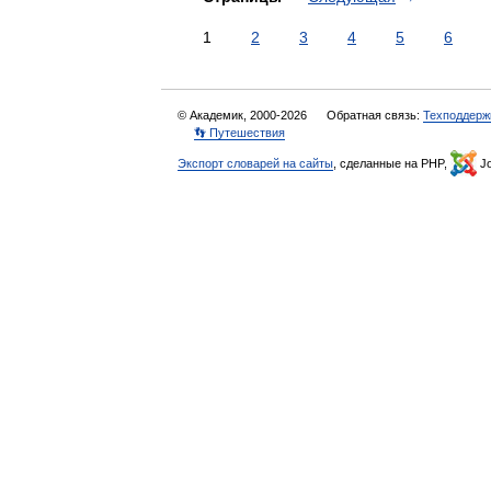
1
2
3
4
5
6
© Академик, 2000-2026
Обратная связь:
Техподдерж
👣 Путешествия
Экспорт словарей на сайты
, сделанные на PHP,
Jo