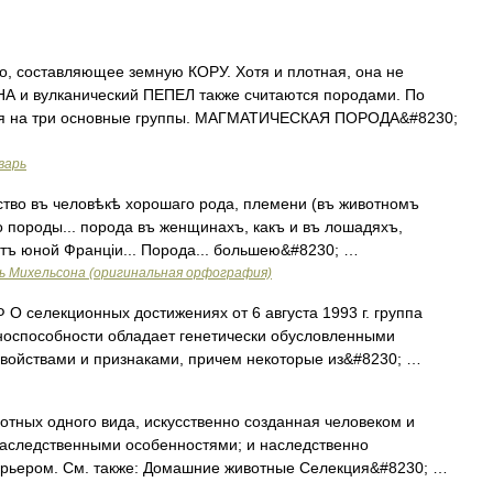
, составляющее земную КОРУ. Хотя и плотная, она не
НА и вулканический ПЕПЕЛ также считаются породами. По
ся на три основные группы. МАГМАТИЧЕСКАЯ ПОРОДА&#8230;
варь
ство въ человѣкѣ хорошаго рода, племени (въ животномъ
о породы... порода въ женщинахъ, какъ и въ лошадяхъ,
итъ юной Франціи... Порода... большею&#8230; …
ь Михельсона (оригинальная орфография)
О селекционных достижениях от 6 августа 1993 г. группа
аноспособности обладает генетически обусловленными
войствами и признаками, причем некоторые из&#8230; …
тных одного вида, искусственно созданная человеком и
аследственными особенностями; и наследственно
терьером. См. также: Домашние животные Селекция&#8230; …