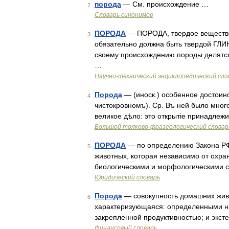
порода
— См. происхождение …
2
Словарь синонимов
ПОРОДА
— ПОРОДА, твердое вещество
3
обязательно должна быть твердой ГЛИ
своему происхождению породы делят
…
Научно-технический энциклопедический сло
Порода
— (иноск.) особенное достоин
4
чистокровномъ). Ср. Въ ней было мног
великое дѣло: это открытіе принадлеж
Большой толково-фразеологический словар
ПОРОДА
— по определению Закона РФ 
5
животных, которая независимо от охр
биологическими и морфологическими с
Юридический словарь
Порода
— совокупность домашних живо
6
характеризующаяся: определенными н
закрепленной продуктивностью; и экс
Финансовый словарь