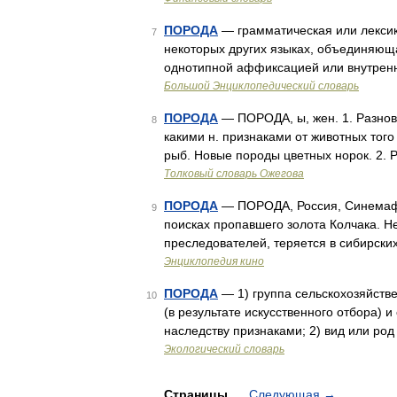
ПОРОДА
— грамматическая или лексик
7
некоторых других языках, объединяющ
однотипной аффиксацией или внутрен
Большой Энциклопедический словарь
ПОРОДА
— ПОРОДА, ы, жен. 1. Разнов
8
какими н. признаками от животных того
рыб. Новые породы цветных норок. 2. 
Толковый словарь Ожегова
ПОРОДА
— ПОРОДА, Россия, Синемафор
9
поисках пропавшего золота Колчака. Н
преследователей, теряется в сибирски
Энциклопедия кино
ПОРОДА
— 1) группа сельскохозяйст
10
(в результате искусственного отбора
наследству признаками; 2) вид или род
Экологический словарь
Страницы
Следующая
→