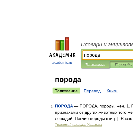
Словари и энциклоп
academic.ru
Толкования
Переводы
порода
Толкование
Перевод
Книги
ПОРОДА
— ПОРОДА, породы, жен. 1. 
1
признаками от других животных того ж
лошадей. Певчие породы птиц. || Разн
Толковый словарь Ушакова