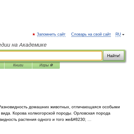
Запомнить сайт
Словарь на свой сайт
RU
едии на Академике
Найти!
Книги
Игры ⚽
Разновидность домашних животных, отличающаяся особыми
е вида. Корова холмогорской породы. Орловская порода
овидность растения одного и того же&#8230; …