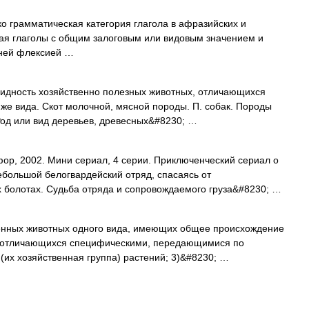
о грамматическая категория глагола в афразийских и
ая глаголы с общим залоговым или видовым значением и
ней флексией …
идность хозяйственно полезных животных, отличающихся
 же вида. Скот молочной, мясной породы. П. собак. Породы
Род или вид деревьев, древесных&#8230; …
, 2002. Мини сериал, 4 серии. Приключенческий сериал о
ебольшой белогвардейский отряд, спасаясь от
х болотах. Судьба отряда и сопровождаемого груза&#8230; …
венных животных одного вида, имеющих общее происхождение
) и отличающихся специфическими, передающимися по
 (их хозяйственная группа) растений; 3)&#8230; …