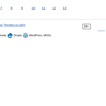
7
8
9
10
11
12
13
ка
,
Реклама на сайте
18+
omla,
Drupal,
WordPress, MODx.